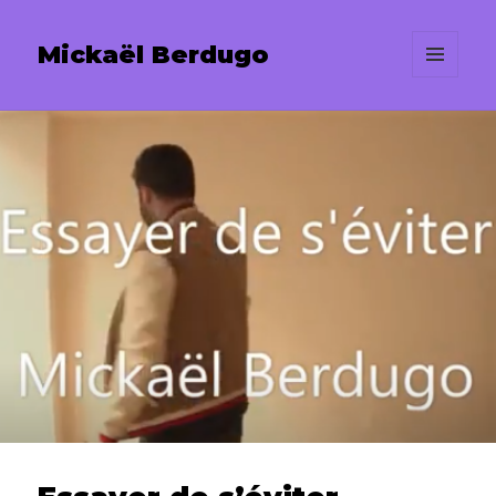
Mickaël Berdugo
MENU
ET
WIDGETS