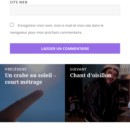
SITE WEB
Enregistrer mon nom, mon e-mail et mon site dans le
navigateur pour mon prochain commentaire.
Navigation
PRÉCÉDENT
SUIVANT
de
Un crabe au soleil –
Chant d’oisillon
Article
Article
court métrage
l’article
précédent :
suivant :