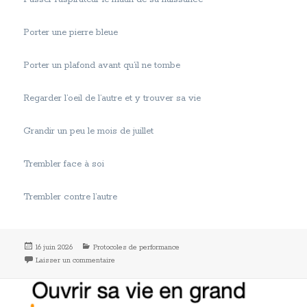
Porter une pierre bleue
Porter un plafond avant qu’il ne tombe
Regarder l’oeil de l’autre et y trouver sa vie
Grandir un peu le mois de juillet
Trembler face à soi
Trembler contre l’autre
Publié
Catégories
16 juin 2026
Protocoles de performance
le
sur Proto Proto bis
Laisser un commentaire