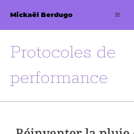
Mickaël Berdugo
MENU
ET
WIDGETS
Protocoles de
performance