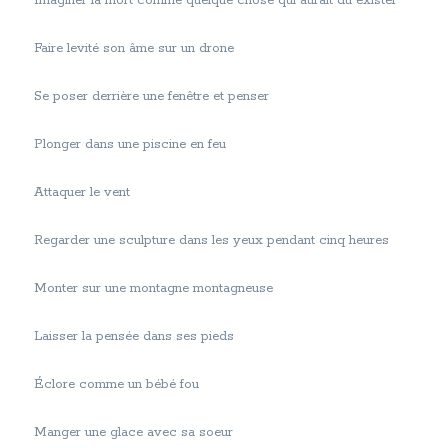
Imaginer la mort comme quelque chose qui aurait dû exister
Faire levité son âme sur un drone
Se poser derrière une fenêtre et penser
Plonger dans une piscine en feu
Attaquer le vent
Regarder une sculpture dans les yeux pendant cinq heures
Monter sur une montagne montagneuse
Laisser la pensée dans ses pieds
Éclore comme un bébé fou
Manger une glace avec sa soeur