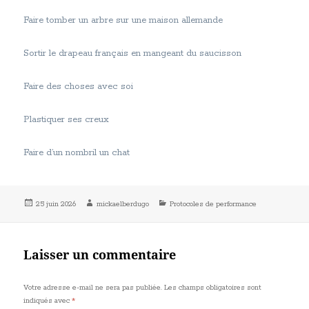
Faire tomber un arbre sur une maison allemande
Sortir le drapeau français en mangeant du saucisson
Faire des choses avec soi
Plastiquer ses creux
Faire d’un nombril un chat
Publié
Auteur
Catégories
25 juin 2026
mickaelberdugo
Protocoles de performance
le
Laisser un commentaire
Votre adresse e-mail ne sera pas publiée.
Les champs obligatoires sont
indiqués avec
*