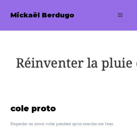
Mickaël Berdugo
MENU
ET
WIDGETS
cole proto
Regarder un avion voler pendant qu’on marche sur l’eau