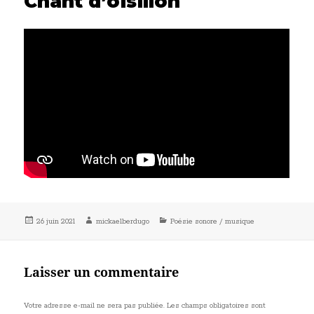
Chant d’oisillon
Publié
Auteur
Catégories
26 juin 2021
mickaelberdugo
Poésie sonore / musique
le
Laisser un commentaire
Votre adresse e-mail ne sera pas publiée.
Les champs obligatoires sont