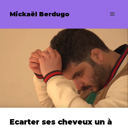
Mickaël Berdugo
MENU
ET
WIDGETS
Ecarter ses cheveux un à