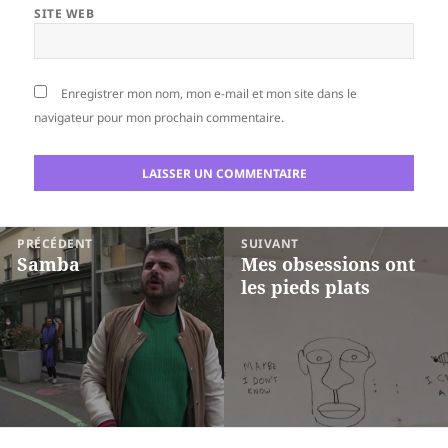
SITE WEB
Enregistrer mon nom, mon e-mail et mon site dans le
navigateur pour mon prochain commentaire.
Navigation
PRÉCÉDENT
SUIVANT
de
Samba
Mes obsessions ont
Article
Article
les pieds plats
l’article
précédent :
suivant :