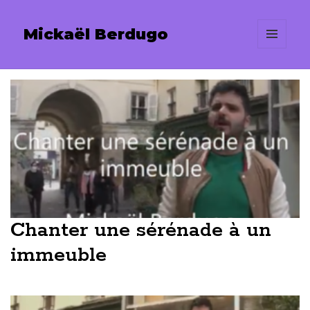
Mickaël Berdugo
MENU
ET
WIDGETS
Chanter une sérénade à un
immeuble