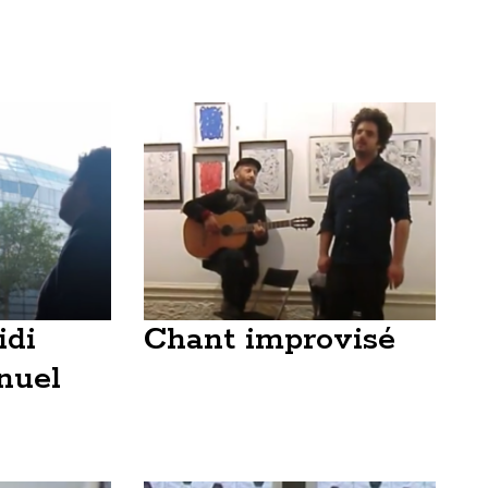
idi
Chant improvisé
nuel