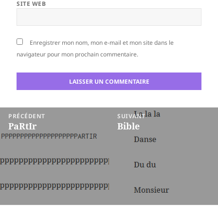
SITE WEB
Enregistrer mon nom, mon e-mail et mon site dans le
navigateur pour mon prochain commentaire.
Navigation
PRÉCÉDENT
SUIVANT
de
PaRtIr
Bible
Article
Article
l’article
précédent :
suivant :