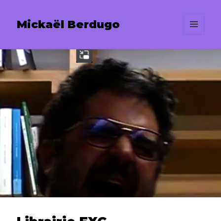
Mickaël Berdugo
MENU
ET
WIDGETS