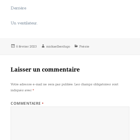
Derrière
Un ventilateur.
Publié
Auteur
Catégories
6 février 2023
mickaelberdugo
Poésie
le
Laisser un commentaire
Votre adresse e-mail ne sera pas publiée.
Les champs obligatoires sont
indiqués avec
*
COMMENTAIRE
*