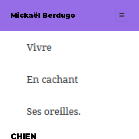
Mickaël Berdugo
MENU
ET
WIDGETS
CHIEN