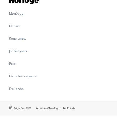
Horloge
L’horloge
Danse
Sous terre.
J’ai les yeux
Pris
Dans les vapeurs
De la vie.
Publié
Auteur
Catégories
24 juillet 2022
mickaelberdugo
Poésie
le