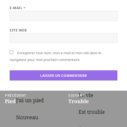
E-MAIL
*
SITE WEB
Enregistrer mon nom, mon e-mail et mon site dans le
navigateur pour mon prochain commentaire.
Navigation
PRÉCÉDENT
SUIVANT
de
Pied
Trouble
Article
Article
l’article
précédent :
suivant :