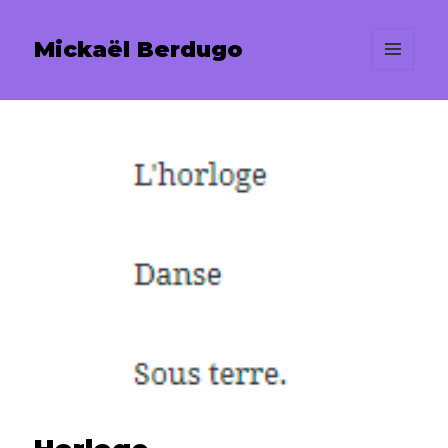
Mickaël Berdugo
MENU
ET
WIDGETS