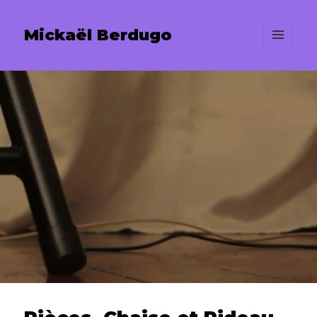
Mickaël Berdugo
MENU
ET
WIDGETS