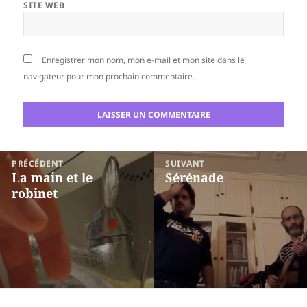
SITE WEB
Enregistrer mon nom, mon e-mail et mon site dans le
navigateur pour mon prochain commentaire.
Navigation
PRÉCÉDENT
SUIVANT
de
La main et le
Sérénade
Article
Article
robinet
l’article
précédent :
suivant :