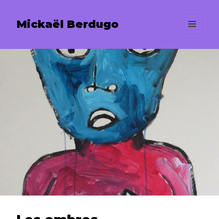
Mickaël Berdugo
MENU
ET
WIDGETS