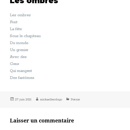
Les ombres
Les ombres
Font
La fête
Sous le chapiteau
Du monde.
Un grenier
Avec des
Gens
Qui mangent
Des fantômes.
Publié
Auteur
Catégories
27 juin 2021
mickaelberdugo
Poésie
le
Laisser un commentaire