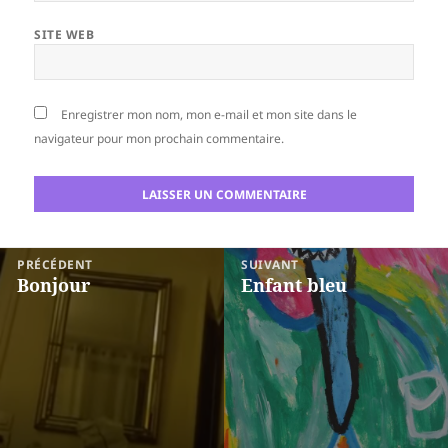
SITE WEB
Enregistrer mon nom, mon e-mail et mon site dans le
navigateur pour mon prochain commentaire.
Navigation
PRÉCÉDENT
SUIVANT
de
Bonjour
Enfant bleu
Article
Article
l’article
précédent :
suivant :