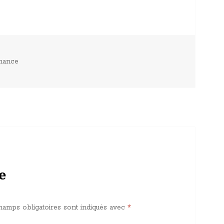
ies
mance
e
hamps obligatoires sont indiqués avec
*