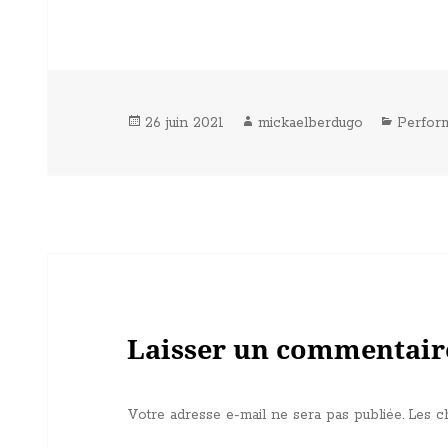
Publié
Auteur
Catégor
26 juin 2021
mickaelberdugo
Perfor
le
Laisser un commentair
Votre adresse e-mail ne sera pas publiée.
Les c