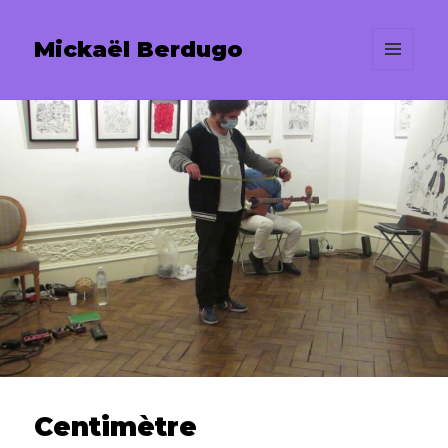
Mickaël Berdugo
MENU
ET
WIDGETS
Centimètre