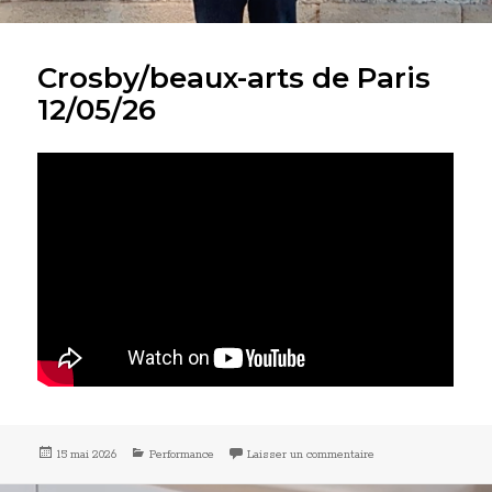
Crosby/beaux-arts de Paris
12/05/26
Publié
Catégories
sur Crosby/beaux-arts
15 mai 2026
Performance
Laisser un commentaire
le