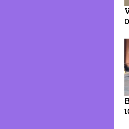
V
0
B
1