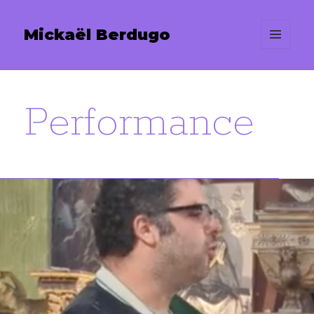
Mickaël Berdugo
MENU
ET
WIDGETS
Performance