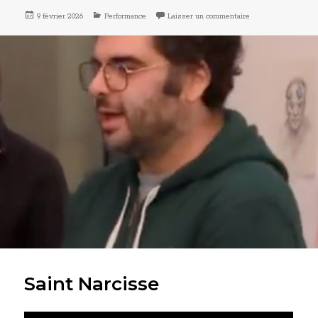
Publié
Catégories
sur Art Basel
9 février 2026
Performance
Laisser un commentaire
le
Saint Narcisse