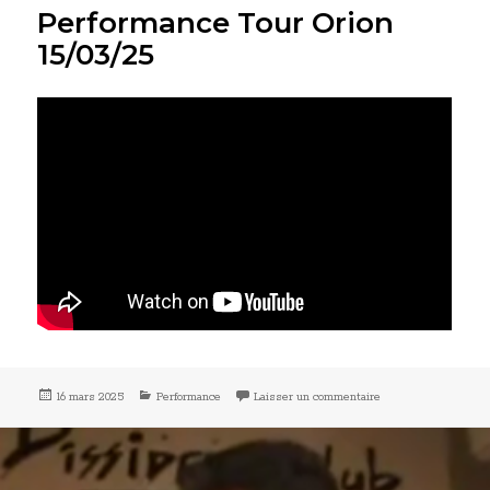
Performance Tour Orion
15/03/25
Publié
Catégories
sur Performance Tou
16 mars 2025
Performance
Laisser un commentaire
le