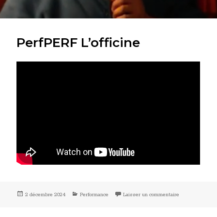
PerfPERF L’officine
Publié
Catégories
sur PerfPERF L’o
2 décembre 2024
Performance
Laisser un commentaire
le