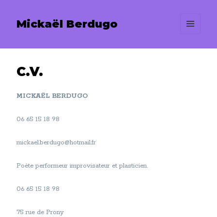
Mickaël Berdugo
MENU
ET
WIDGETS
C.V.
MICKAËL BERDUGO
06 65 15 18 98
mickael.berdugo@hotmail.fr
Poète performeur improvisateur et plasticien.
06 65 15 18 98
75 rue de Prony